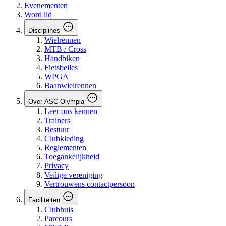
Evenementen
Word lid
Disciplines
Wielrennen
MTB / Cross
Handbiken
Fietsbelles
WPGA
Baanwielrennen
Over ASC Olympia
Leer ons kennen
Trainers
Bestuur
Clubkleding
Reglementen
Toegankelijkheid
Privacy
Veilige vereniging
Vertrouwens contactpersoon
Faciliteiten
Clubhuis
Parcours