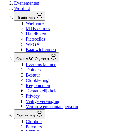
Evenementen
Word lid
Disciplines
Wielrennen
MTB / Cross
Handbiken
Fietsbelles
WPGA
Baanwielrennen
Over ASC Olympia
Leer ons kennen
Trainers
Bestuur
Clubkleding
Reglementen
Toegankelijkheid
Privacy
Veilige vereniging
Vertrouwens contactpersoon
Faciliteiten
Clubhuis
Parcours