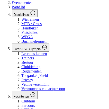
Evenementen
Word lid
Disciplines
Wielrennen
MTB / Cross
Handbiken
Fietsbelles
WPGA
Baanwielrennen
Over ASC Olympia
Leer ons kennen
Trainers
Bestuur
Clubkleding
Reglementen
Toegankelijkheid
Privacy
Veilige vereniging
Vertrouwens contactpersoon
Faciliteiten
Clubhuis
Parcours